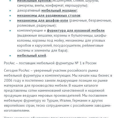
мебельный крепеж
(эксцентрики, стяжки, шурупы,
саморезы, винты, конфирмат, еврошурупы);
декоративный
мебельный молдинг
;
механизмы для раздвижных столов
;
механизмы для шкафов-купе
(рамочные, безрамочные,
роликовые, радиусные);
комплектующие и
фурнитура для кухонной мебели
(выдвижные вешалки, корзины и бутылочницы, шкафы-
колонны, корзины под мойку, механизмы для угловых
коробов и каруселей, посудосушители, рейлинговые
системы и элементы для бара);
мебельный клей
.
РосАкс – поставщик мебельной фурнитуры № 1 в России
Сегодня РосАкс – уверенный участник российского рынка
мебельной фурнитуры и комплектующих. Мы начали наш бизнес в
2006 году и постепенно заняли лидирующие позиции на рынке
материалов для производства мебели. В нашем каталоге
представлены сотни наименований качественной и надежной
продукции ведущих мировых производителей. Мы поставляем
мебельную фурнитуру из Турции, Италии, Германии и других
европейских стран, тесно сотрудничаем с российскими заводами-
изготовителями.
Успех компании обусловлен теми преимуществами, которые мы