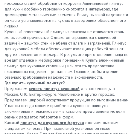
несколько стадий обработки от коррозии. Алюминиевый плинтус
для кухни особенно гармонично смотрится в интерьерах, где
доминируют металлические элементы. Ввиду высокой надежности
он часто устанавливается на кухнях в заведениях общественного
питания.
Кухонный пристеночный плинтус из пластика не отличается столь
же высокой прочностью. Однако он справляется с ключевой
задачей – защитой стен и мебели от влаги и загрязнений. Плинтус
для кухонной мебели обеспечивает изоляцию рабочей зоны от
других элементов интерьера. В результате приготовление пищи не
вредит отделке и меблировке помещения. Купить алюминиевый
плинтус для кухонных столешниц или отдать предпочтение
пластиковым моделям – решать вам. Главное, чтобы изделие
отвечало требованиям надежности и экономичности.
Где купить кухонный плинтус?
Предлагаем
купить плинтус кухонный
для столешницы в
Москве, СПб, Екатеринбурге, Челябинске и других городах.
Предлагаем широкий ассортимент продукции по выгодным ценам.
У нас вы всегда можете приобрести кухонные плинтусы
алюминиевые и пластиковые – в каталоге представлены модели
разных расцветок, габаритов и форм.
Каждый
плинтус для кухонного фартука
отвечает высоким
стандартам качества. При правильной установке он может
прослужить более 5-ти лет без необходимости ремонта и замены.