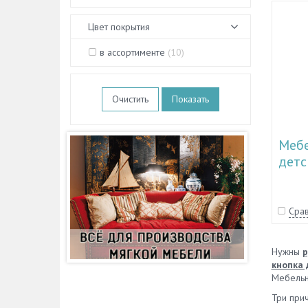
Цвет покрытия
в ассортименте
(
10
)
Очистить
Мебе
детс
TL 1
Срав
Нужны
р
кнопка 
Мебельн
Три прич