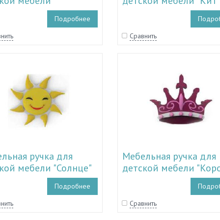
кой мебели
детской мебели "Кит"
усник" TL 11.15006
11.15005
Подробнее
Подро
нить
Сравнить
льная ручка для
Мебельная ручка для
кой мебели "Солнце"
детской мебели "Кор
1.15003
TL 11.15002
Подробнее
Подро
нить
Сравнить