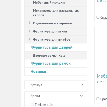
детс
Мебельный молдинг
"Пар
Механизмы для раздвижных
столов
Срав
Отделочные материалы
Фурнитура для кухни
Фурнитура для шкафов
Фурнитура для дверей
Дверные замки Kale
Фурнитура для рамок
Новинки
Мебе
детс
Артикул
TL 1
Бренд
Срав
TimLine
(
10
)