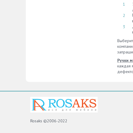
Выберит
компани
запраши
Ручки м
каждая м
дефекто
Rosaks ©2006-2022