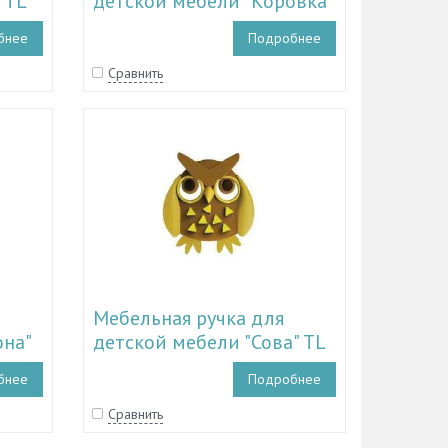
 TL
детской мебели "Коровка"
TL 11.15004
бнее
Подробнее
Сравнить
Мебельная ручка для
она"
детской мебели "Сова" TL
11.15001
бнее
Подробнее
Сравнить