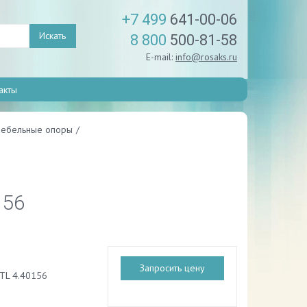
+7 499
641-00-06
Искать
8 800
500-81-58
E-mail:
info@rosaks.ru
акты
мебельные опоры
/
156
Запросить цену
TL 4.40156