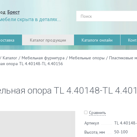
род:
Брест
ебели скрыта в деталях....
оставка
Каталог продукции
Каталоги онлайн
Конт
/
Каталог
/
Мебельная фурнитура
/
Мебельные опоры
/
Пластиковые 
ая опора TL 4.40148-TL 4.40156
льная опора TL 4.40148-TL 4.40
Сравнить
Артикул
TL 4.40148-
50-100
Высота, мм