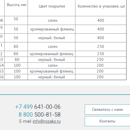
Высота, мм
Цвет покрытия
Количество в упаковке, шт
50
48
сатен
400
49
50
хромированный флянец
400
50
50
черный; белый
400
51
80
сатен
250
52
80
хромированный флянец
250
53
80
черный; белый
250
54
100
сатен
200
55
100
хромированный флянец
200
56
100
черный; белый
200
+7 499
641-00-06
Свяжитесь с нами
8 800
500-81-58
Контакты
E-mail:
info@rosaks.ru