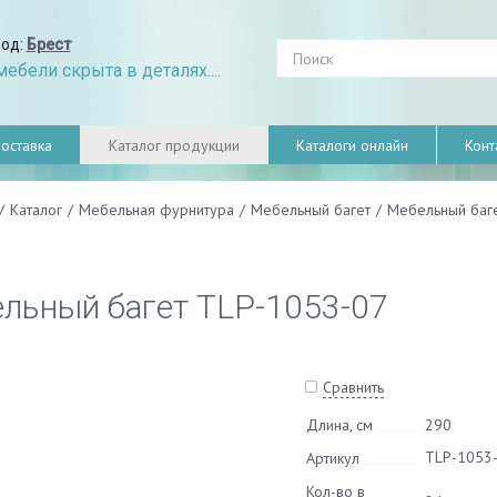
род:
Брест
ебели скрыта в деталях....
оставка
Каталог продукции
Каталоги онлайн
Конт
/
Каталог
/
Мебельная фурнитура
/
Мебельный багет
/
Мебельный баг
льный багет TLP-1053-07
Сравнить
Длина, см
290
TLP-1053
Артикул
Кол-во в