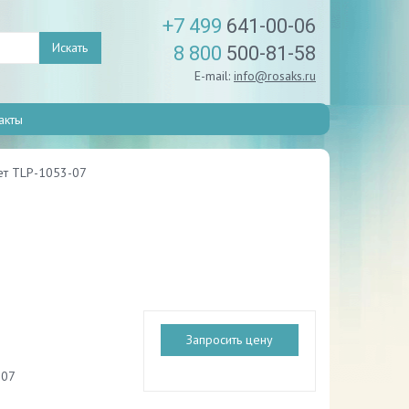
+7 499
641-00-06
Искать
8 800
500-81-58
E-mail:
info@rosaks.ru
акты
ет TLP-1053-07
Запросить цену
-07