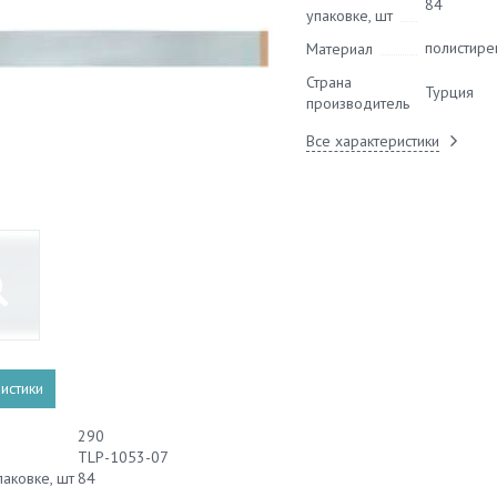
84
упаковке, шт
полистире
Материал
Страна
Турция
производитель
Все характеристики
истики
290
TLP-1053-07
паковке, шт
84