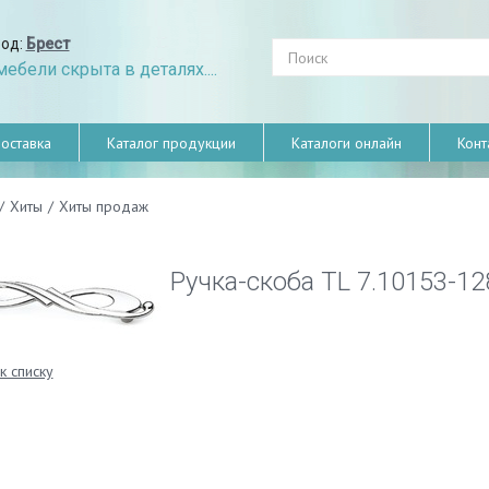
род:
Брест
ебели скрыта в деталях....
оставка
Каталог продукции
Каталоги онлайн
Конт
/
Хиты
/
Хиты продаж
Ручка-скоба TL 7.10153-1
к списку